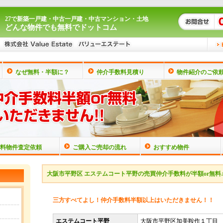
27で新築一戸建・中古一戸建・中古マンション・土地
どんな物件でも無料でドットコム
なぜ無料・半額に？
仲介手数料見積り
物件紹介のご依
料物件査定依頼
ご購入ご売却の流れ
おすすめ物件
大阪市平野区 エステムコート平野の売買仲介手数料が半額or無料
三方すべてよし！仲介手数料半額以上はいただきません！！
エステムコート平野
大阪市平野区加美鞍作１丁目