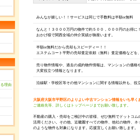
みんなが嬉しい！！サービスは同じで手数料は半額or無料
なんと！３０００万円の物件で約５００，０００円のお得に
おかげ様で関西全域の仲介実績が御座います。
半額or無料だから売却もスピーディー！！
エステムコート平野の売却査定依頼（無料）査定価格などを
売り物件情報や、過去の成約物件情報は、マンションの価格
大変役立つ情報となります。
沿線駅・学校区等その他マンションに関する情報以外も、役
きる理由
？
大阪府大阪市平野区のよりよい中古マンション情報をいち早く
ご連絡先等、詳しくはトップページまでお願い致します。
用
不動産の購入・売却をご検討中の皆様、ぜひ無料でドットコム
活用ください。その他、近畿圏すべての物件、他社の物件、ネ
のような物件も対象になります。応援宜しくお願い致します。