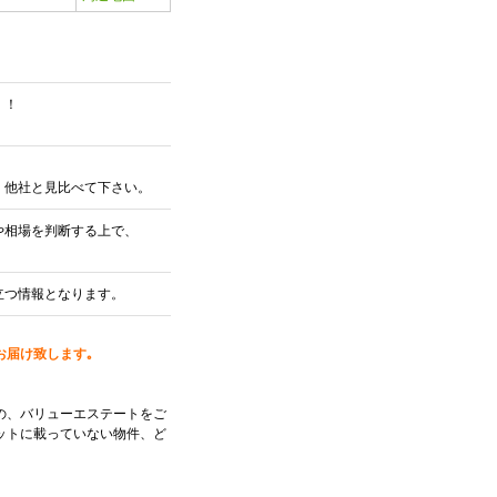
！！
、他社と見比べて下さい。
や相場を判断する上で、
立つ情報となります。
お届け致します｡
の、バリューエステートをご
ットに載っていない物件、ど