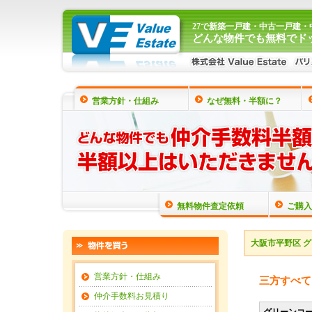
27で新築一戸建・中古一戸建
どんな物件でも無料でド
営業方針・仕組み
なぜ無料・半額に？
無料物件査定依頼
ご購入
大阪市平野区 
営業方針・仕組み
三方すべて
仲介手数料お見積り