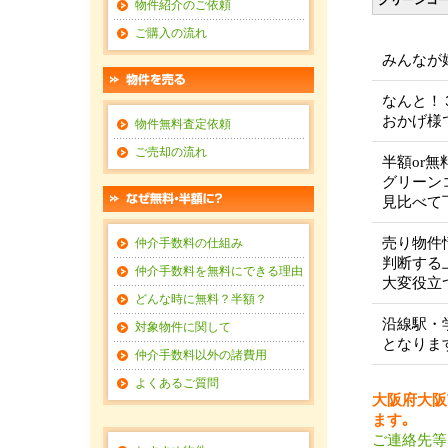
グリーンコ
物件紹介のご依頼
ご購入の流れ
みんなが
なんと！
おかげ様
物件無料査定依頼
ご売却の流れ
半額or
グリーン
見比べて
売り物件
仲介手数料の仕組み
判断する
仲介手数料を無料にできる理由
大変役立
どんな時に無料？半額？
沿線駅・
対象物件に関して
となりま
仲介手数料以外の諸費用
よくあるご質問
大阪府大阪
ます｡
ご連絡先等