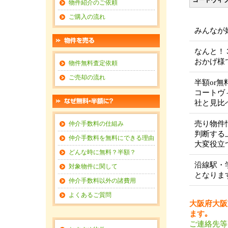
コートヴィ
物件紹介のご依頼
ご購入の流れ
みんなが
なんと！
おかげ様
物件無料査定依頼
ご売却の流れ
半額or
コートヴ
社と見比
売り物件
仲介手数料の仕組み
判断する
仲介手数料を無料にできる理由
大変役立
どんな時に無料？半額？
沿線駅・
対象物件に関して
となりま
仲介手数料以外の諸費用
よくあるご質問
大阪府大阪
ます｡
ご連絡先等