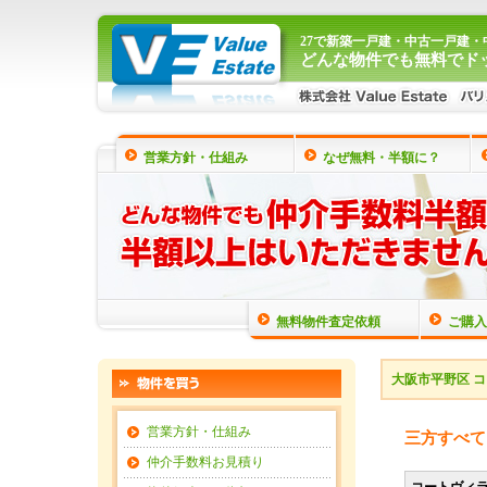
27で新築一戸建・中古一戸建
どんな物件でも無料でド
営業方針・仕組み
なぜ無料・半額に？
無料物件査定依頼
ご購入
大阪市平野区 
営業方針・仕組み
三方すべて
仲介手数料お見積り