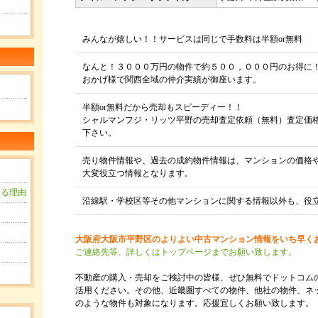
みんなが嬉しい！！サービスは同じで手数料は半額or無料
なんと！３０００万円の物件で約５００，０００円のお得に
おかげ様で関西全域の仲介実績が御座います。
半額or無料だから売却もスピーディー！！
シャルマンフジ・リッツ平野の売却査定依頼（無料）査定価
下さい。
売り物件情報や、過去の成約物件情報は、マンションの価格
大変役立つ情報となります。
きる理由
沿線駅・学校区等その他マンションに関する情報以外も、役
？
大阪府大阪市平野区のよりよい中古マンション情報をいち早く
用
ご連絡先等、詳しくはトップページまでお願い致します。
不動産の購入・売却をご検討中の皆様、ぜひ無料でドットコム
活用ください。その他、近畿圏すべての物件、他社の物件、ネ
のような物件も対象になります。応援宜しくお願い致します。