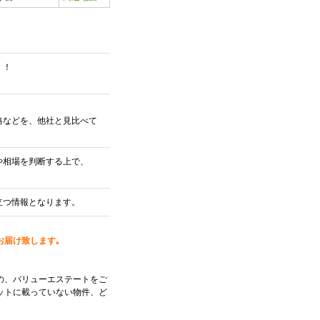
！！
格などを、他社と見比べて
や相場を判断する上で、
立つ情報となります。
お届け致します｡
の、バリューエステートをご
ットに載っていない物件、ど