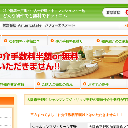
27で新築一戸建・中古一戸建・中古マンション・土地
どんな物件でも無料でドットコム
なぜ無料・半額に？
仲介手数料見積り
物件紹介のご依
料物件査定依頼
ご購入ご売却の流れ
おすすめ物件
大阪市平野区 シャルマンフジ・リッツ平野の売買仲介手数料が半額
三方すべてよし！仲介手数料半額以上はいただきません！！
シャルマンフジ・リッツ平野
大阪市平野区加美鞍作２丁目