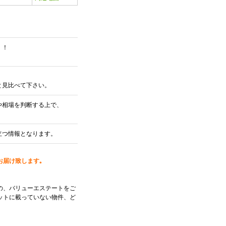
！！
と見比べて下さい。
や相場を判断する上で、
立つ情報となります。
お届け致します｡
の、バリューエステートをご
ットに載っていない物件、ど