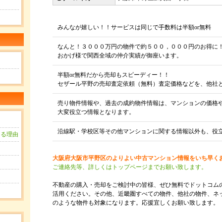
みんなが嬉しい！！サービスは同じで手数料は半額or無料
なんと！３０００万円の物件で約５００，０００円のお得に
おかげ様で関西全域の仲介実績が御座います。
半額or無料だから売却もスピーディー！！
セザール平野の売却査定依頼（無料）査定価格などを、他社
売り物件情報や、過去の成約物件情報は、マンションの価格
大変役立つ情報となります。
沿線駅・学校区等その他マンションに関する情報以外も、役
きる理由
？
大阪府大阪市平野区のよりよい中古マンション情報をいち早く
ご連絡先等、詳しくはトップページまでお願い致します。
用
不動産の購入・売却をご検討中の皆様、ぜひ無料でドットコム
活用ください。その他、近畿圏すべての物件、他社の物件、ネ
のような物件も対象になります。応援宜しくお願い致します。