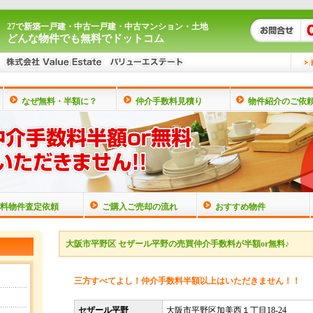
27で新築一戸建・中古一戸建・中古マンション・土地
どんな物件でも無料でドットコム
なぜ無料・半額に？
仲介手数料見積り
物件紹介のご依
料物件査定依頼
ご購入ご売却の流れ
おすすめ物件
大阪市平野区 セザール平野の売買仲介手数料が半額or無料♪
三方すべてよし！仲介手数料半額以上はいただきません！！
セザール平野
大阪市平野区加美西１丁目18-24