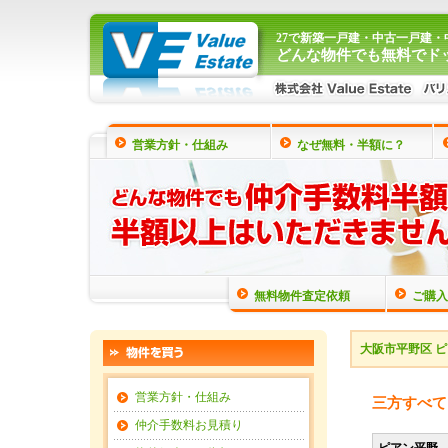
27で新築一戸建・中古一戸建
どんな物件でも無料でド
営業方針・仕組み
なぜ無料・半額に？
無料物件査定依頼
ご購入
大阪市平野区 ピ
営業方針・仕組み
三方すべて
仲介手数料お見積り