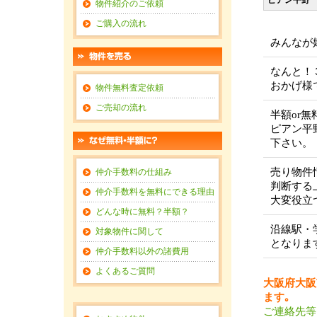
ピアン平野
物件紹介のご依頼
ご購入の流れ
みんなが
なんと！
おかげ様
物件無料査定依頼
ご売却の流れ
半額or
ピアン平
下さい。
売り物件
仲介手数料の仕組み
判断する
仲介手数料を無料にできる理由
大変役立
どんな時に無料？半額？
沿線駅・
対象物件に関して
となりま
仲介手数料以外の諸費用
よくあるご質問
大阪府大阪
ます｡
ご連絡先等