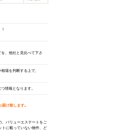
！！
どを、他社と見比べて下さ
や相場を判断する上で、
立つ情報となります。
お届け致します｡
の、バリューエステートをご
ットに載っていない物件、ど