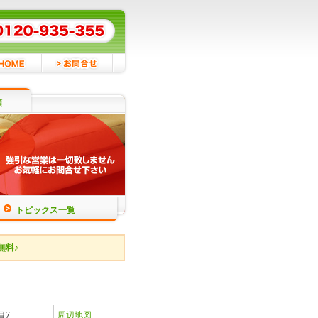
頼
トピックス一覧
無料♪
目7
周辺地図