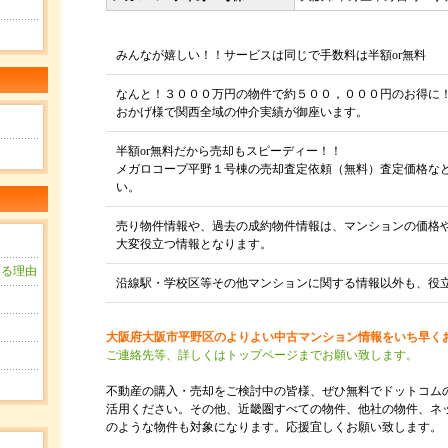
みんなが嬉しい！！サービスは同じで手数料は半額or無料
なんと！３０００万円の物件で約５００，０００円のお得に
おかげ様で関西全域の仲介実績が御座います。
半額or無料だから売却もスピーディー！！
メガロコープ平野１号棟の売却査定依頼（無料）査定価格な
い。
売り物件情報や、過去の成約物件情報は、マンションの価格
大変役立つ情報となります。
きる理由
沿線駅・学校区等その他マンションに関する情報以外も、役
？
大阪府大阪市平野区のよりよい中古マンション情報をいち早く
用
ご連絡先等、詳しくはトップページまでお願い致します。
不動産の購入・売却をご検討中の皆様、ぜひ無料でドットコム
活用ください。その他、近畿圏すべての物件、他社の物件、ネ
のような物件も対象になります。応援宜しくお願い致します。