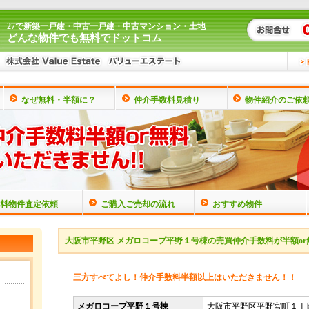
27で新築一戸建・中古一戸建・中古マンション・土地
どんな物件でも無料でドットコム
なぜ無料・半額に？
仲介手数料見積り
物件紹介のご依
料物件査定依頼
ご購入ご売却の流れ
おすすめ物件
大阪市平野区 メガロコープ平野１号棟の売買仲介手数料が半額or
三方すべてよし！仲介手数料半額以上はいただきません！！
メガロコープ平野１号棟
大阪市平野区平野宮町１丁