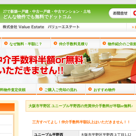
27で新築一戸建・中古一戸建・中古マンション・土地
どんな物件でも無料でドットコム
なぜ無料・半額に？
仲介手数料見積り
物件紹介のご依
料物件査定依頼
ご購入ご売却の流れ
おすすめ物件
大阪市平野区 ユニーブル平野西の売買仲介手数料が半額or無料♪
三方すべてよし！仲介手数料半額以上はいただきません！！
ユニーブル平野西
大阪市平野区平野西３丁目1-12