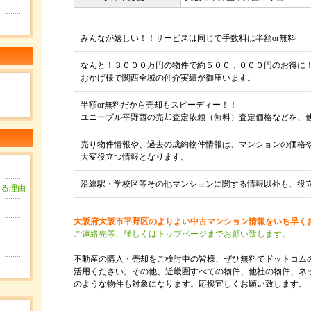
みんなが嬉しい！！サービスは同じで手数料は半額or無料
なんと！３０００万円の物件で約５００，０００円のお得に
おかげ様で関西全域の仲介実績が御座います。
半額or無料だから売却もスピーディー！！
ユニーブル平野西の売却査定依頼（無料）査定価格などを、
売り物件情報や、過去の成約物件情報は、マンションの価格
大変役立つ情報となります。
沿線駅・学校区等その他マンションに関する情報以外も、役
きる理由
？
大阪府大阪市平野区のよりよい中古マンション情報をいち早く
ご連絡先等、詳しくはトップページまでお願い致します。
用
不動産の購入・売却をご検討中の皆様、ぜひ無料でドットコム
活用ください。その他、近畿圏すべての物件、他社の物件、ネ
のような物件も対象になります。応援宜しくお願い致します。