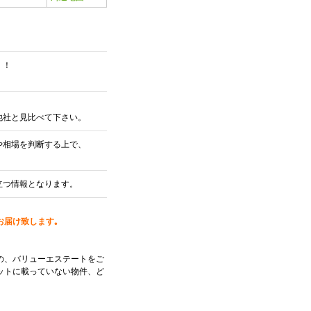
！！
他社と見比べて下さい。
や相場を判断する上で、
立つ情報となります。
お届け致します｡
の、バリューエステートをご
ットに載っていない物件、ど