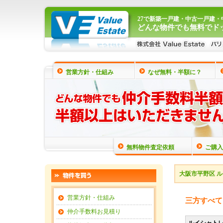
27で新築一戸建・中古一戸建
どんな物件でも無料でド
営業方針・仕組み
なぜ無料・半額に？
無料物件査定依頼
ご購入
大阪市平野区 
営業方針・仕組み
三方すべて
仲介手数料お見積り