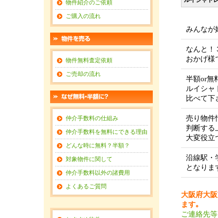
ルイシャト
物件紹介のご依頼
ご購入の流れ
みんなが
なんと！
おかげ様
物件無料査定依頼
ご売却の流れ
半額or
ルイシャ
比べて下
売り物件
仲介手数料の仕組み
判断する
仲介手数料を無料にできる理由
大変役立
どんな時に無料？半額？
沿線駅・
対象物件に関して
となりま
仲介手数料以外の諸費用
よくあるご質問
大阪府大阪
ます｡
ご連絡先等