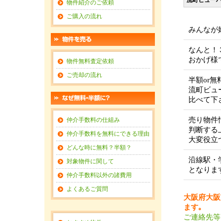
流町ビュー
物件紹介のご依頼
ご購入の流れ
みんなが
なんと！
おかげ様
物件無料査定依頼
ご売却の流れ
半額or
流町ビュ
比べて下
売り物件
仲介手数料の仕組み
判断する
仲介手数料を無料にできる理由
大変役立
どんな時に無料？半額？
沿線駅・
対象物件に関して
となりま
仲介手数料以外の諸費用
よくあるご質問
大阪府大阪
ます｡
ご連絡先等