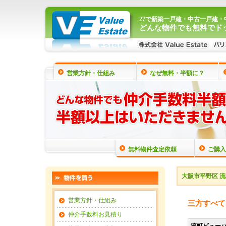
27で新築一戸建・中古一戸建
どんな物件でも無料でド
営業方針・仕組み
なぜ無料・半額に？
無料物件査定依頼
ご購入
大阪市平野区 
営業方針・仕組み
三方すべて
仲介手数料お見積り